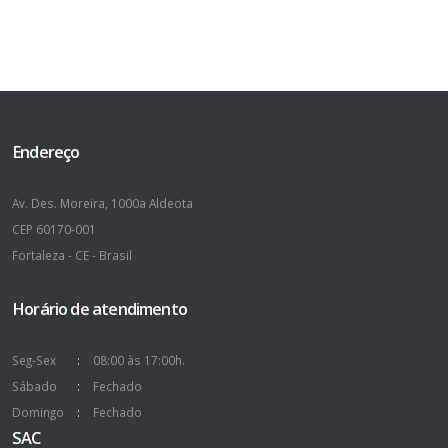
Endereço
Av. Des. Moreira, 1000a Aldeota
CEP 60170-001
Fortaleza - CE - Brasil
Horário de atendimento
Seg-Sex
08:00 às 17:00h.
Sábado
Fechado
Domingo
Fechado
SAC